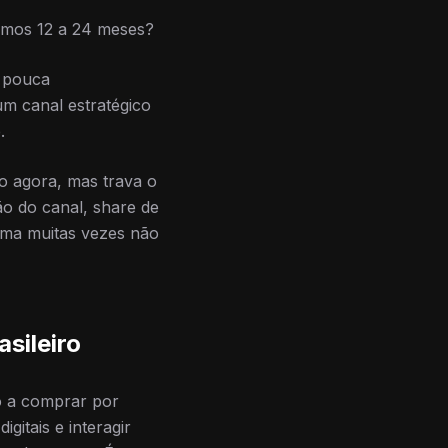
imos 12 a 24 meses?
e pouca
um canal estratégico
.
o agora, mas trava o
ão do canal, share de
ema muitas vezes não
sileiro
o a comprar por
gitais e interagir