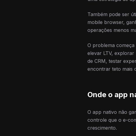
Também pode ser úti
mobile browser, ganh
operações menos mad
O problema começa q
elevar LTV, explorar
de CRM, testar exper
encontrar teto mais 
Onde o app n
O app nativo não ga
controle que o e-co
crescimento.