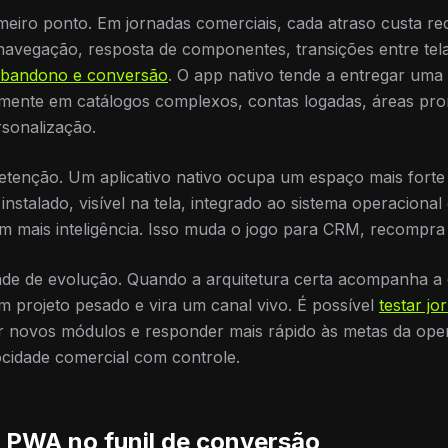
eiro ponto. Em jornadas comerciais, cada atraso custa re
 navegação, resposta de componentes, transições entre telas
bandono e conversão
. O app nativo tende a entregar uma
almente em catálogos complexos, contas logadas, áreas pr
rsonalização.
tenção. Um aplicativo nativo ocupa um espaço mais forte 
instalado, visível na tela, integrado ao sistema operaciona
m mais inteligência. Isso muda o jogo para CRM, recompra 
ade de evolução. Quando a arquitetura certa acompanha a e
um projeto pesado e vira um canal vivo. É possível
testar jo
ar novos módulos e responder mais rápido às metas da ope
locidade comercial com controle.
 PWA no funil de conversão