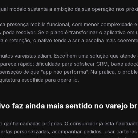
 qual modelo sustenta a ambição da sua operação nos próx
 uma presença mobile funcional, com menor complexidade 
 pode resolver. Se o plano é transformar o aplicativo em 
ia e retenção, o nativo tende a ser a escolha mais coerente
muitos varejistas adiam. Escolhem uma solução que atende 
aparece rápido: dificuldade para sofisticar CRM, baixa adoç
 sensação de que “app não performa”. Na prática, o probl
quitetura escolhida para operá-lo.
vo faz ainda mais sentido no varejo bra
ão ganha camadas próprias. O consumidor já está habituad
fertas personalizadas, acompanhar pedidos, usar carteiras di