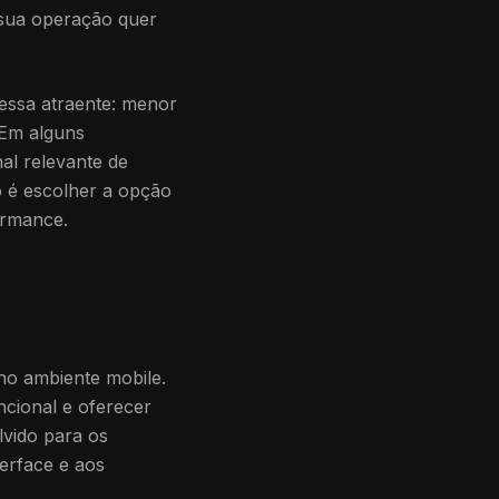
a sua operação quer
ssa atraente: menor
 Em alguns
al relevante de
 é escolher a opção
ormance.
no ambiente mobile.
encional e oferecer
lvido para os
erface e aos