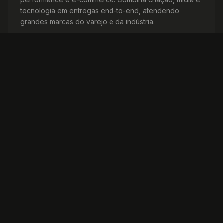
tecnologia em entregas end-to-end, atendendo
grandes marcas do varejo e da indústria.
AGÊNCIAS
FG
Agência digital com atuação em performance, e-
commerce e comunicação integrada. Destaca-se pela
abordagem data-driven e operação enxuta de mídia,
CRM e lojas virtuais para marcas médias e grandes.
AGÊNCIAS