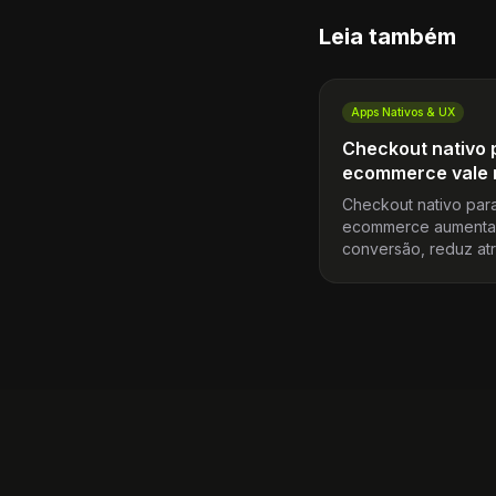
Leia também
Apps Nativos & UX
Checkout nativo 
ecommerce vale 
Checkout nativo par
ecommerce aumenta
conversão, reduz atr
devolve ao time o co
sobre a etapa mais cr
jornada de compra n