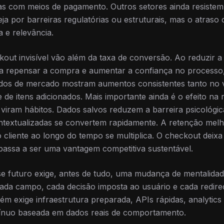
s com meios de pagamento. Outros setores ainda resistem,
eja por barreiras regulatórias ou estruturais, mas o atras
 e relevância.
out invisível vão além da taxa de conversão. Ao reduzir a
ra repensar a compra e aumentar a confiança no processo,
ados de mercado mostram aumentos consistentes tanto no 
 de itens adicionados. Mais importante ainda é o efeito na
 viram hábitos. Dados salvos reduzem a barreira psicológica
ntextualizadas se convertem rapidamente. A retenção melh
 cliente ao longo do tempo se multiplica. O checkout deix
passa a ser uma vantagem competitiva sustentável.
e futuro exige, antes de tudo, uma mudança de mentalidade
 cada campo, cada decisão imposta ao usuário e cada redir
m exige infraestrutura preparada, APIs rápidas, analytics
ntínuo baseada em dados reais de comportamento.