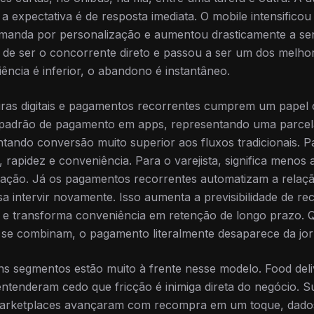
 a expectativa é de resposta imediata. O mobile intensifico
manda por personalização e aumentou drasticamente a sensi
e ser o concorrente direto e passou a ser um dos melhore
ência é inferior, o abandono é instantâneo.
iras digitais e pagamentos recorrentes cumprem um papel c
padrão de pagamento em apps, representando uma parcela
tando conversão muito superior aos fluxos tradicionais. 
, rapidez e conveniência. Para o varejista, significa meno
ização. Já os pagamentos recorrentes automatizam a relação
a intervir novamente. Isso aumenta a previsibilidade de rec
ue e transforma conveniência em retenção de longo prazo. 
ia se combinam, o pagamento literalmente desaparece da jo
s segmentos estão muito à frente nesse modelo. Food deli
ntenderam cedo que fricção é inimiga direta do negócio. 
arketplaces avançaram com recompra em um toque, dados