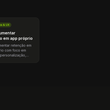
os & UX
umentar
o em app próprio
entar retenção em
rio com foco em
 personalização,
nce e recorrência de
 canal mobile.