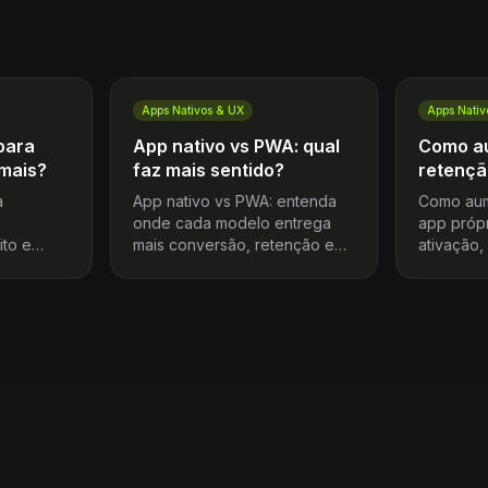
Apps Nativos & UX
Apps Nativ
para
App nativo vs PWA: qual
Como a
mais?
faz mais sentido?
retençã
a
App nativo vs PWA: entenda
Como aum
onde cada modelo entrega
app próp
ito e
mais conversão, retenção e
ativação,
ntrole
controle para decidir a
performa
ítica da
arquitetura mobile certa do
compra no
o mobile.
seu e-commerce.