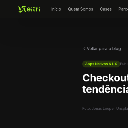
Início
Quem Somos
Cases
Parc
Voltar para o blog
Apps Nativos & UX
Publ
Checkout 
tendênci
Foto: Jonas Leupe · Unspl