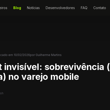
eiros
Blog
Notícias
Desenvolvedores
FAQ
Contato
icado em
10/02/2026
por
Guilherme Martins
invisível: sobrevivência 
a) no varejo mobile
ash