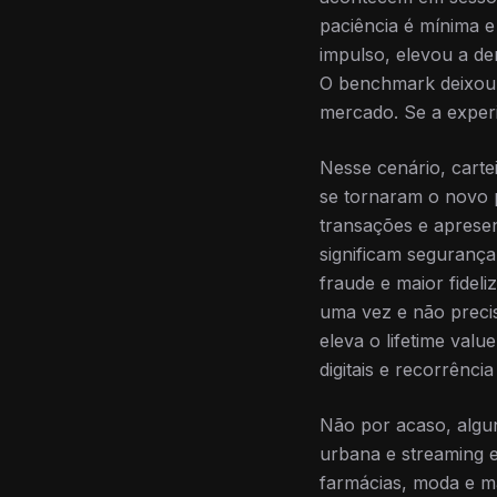
paciência é mínima e
impulso, elevou a de
O benchmark deixou d
mercado. Se a experi
Nesse cenário, carte
se tornaram o novo 
transações e apresen
significam segurança
fraude e maior fidel
uma vez e não precis
eleva o lifetime val
digitais e recorrênc
Não por acaso, algun
urbana e streaming e
farmácias, moda e m