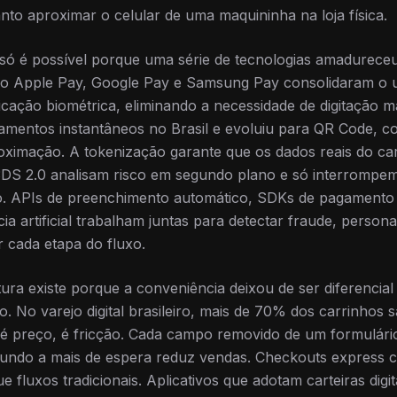
anto aproximar o celular de uma maquininha na loja física.
z só é possível porque uma série de tecnologias amadurec
como Apple Pay, Google Pay e Samsung Pay consolidaram o 
icação biométrica, eliminando a necessidade de digitação m
mentos instantâneos no Brasil e evoluiu para QR Code, co
ximação. A tokenização garante que os dados reais do car
DS 2.0 analisam risco em segundo plano e só interrompe
o. APIs de preenchimento automático, SDKs de pagamento 
ia artificial trabalham juntas para detectar fraude, persona
 cada etapa do fluxo.
tura existe porque a conveniência deixou de ser diferencial
o. No varejo digital brasileiro, mais de 70% dos carrinhos
o é preço, é fricção. Cada campo removido de um formulár
undo a mais de espera reduz vendas. Checkouts express 
e fluxos tradicionais. Aplicativos que adotam carteiras dig