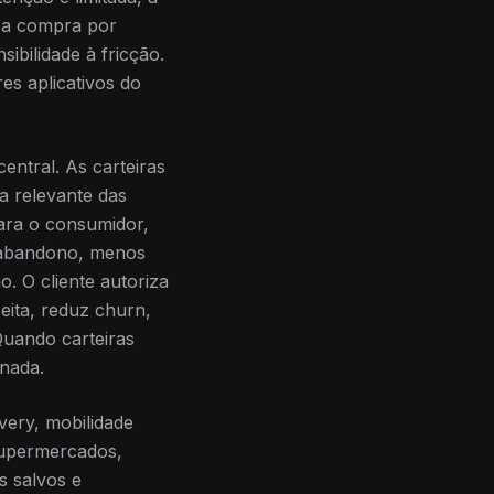
u a compra por
bilidade à fricção.
s aplicativos do
entral. As carteiras
 relevante das
Para o consumidor,
s abandono, menos
. O cliente autoriza
eita, reduz churn,
Quando carteiras
rnada.
very, mobilidade
Supermercados,
 salvos e