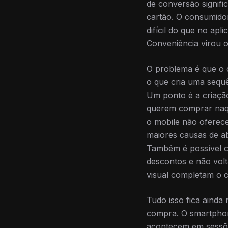
de conversão signif
cartão. O consumido
difícil do que no apl
Conveniência virou 
O problema é que o 
o que cria uma sequê
Um ponto é a criação
querem comprar naqu
o mobile não oferec
maiores causas de a
Também é possível c
descontos e não volt
visual completam o ce
Tudo isso fica aind
compra. O smartphon
acontecem em sessões