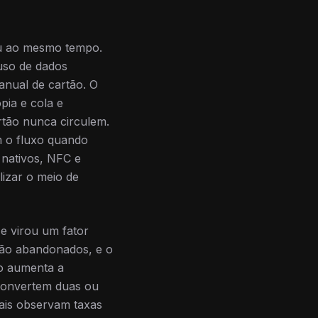
eu ao mesmo tempo.
uso de dados
anual de cartão. O
pia e cola e
tão nunca circulem.
m o fluxo quando
nativos, NFC e
lizar o meio de
 e virou um fator
 são abandonados, e o
io aumenta a
convertem duas ou
itais observam taxas