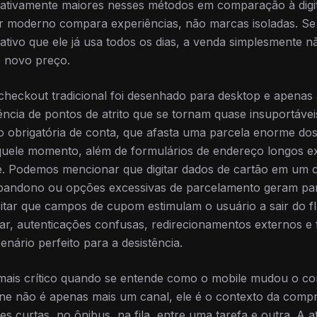
icativamente maiores nesses métodos em comparação à dig
r moderno compara experiências, não marcas isoladas. Se
icativo que ele já usa todos os dias, a venda simplesmente 
o novo preço.
checkout tradicional foi desenhado para desktop e apenas
ncia de pontos de atrito que se tornam quase insuportávei
 obrigatória de conta, que afasta uma parcela enorme dos
ele momento, além de formulários de endereço longos ex
e. Podemos mencionar que digitar dados de cartão em um c
bandono ou opções excessivas de parcelamento geram paral
itar que campos de cupom estimulam o usuário a sair do f
ar, autenticações confusas, redirecionamentos externos e 
nário perfeito para a desistência.
a mais crítico quando se entende como o mobile mudou o 
e não é apenas mais um canal, ele é o contexto da compr
 curtas, no ônibus, na fila, entre uma tarefa e outra. A at