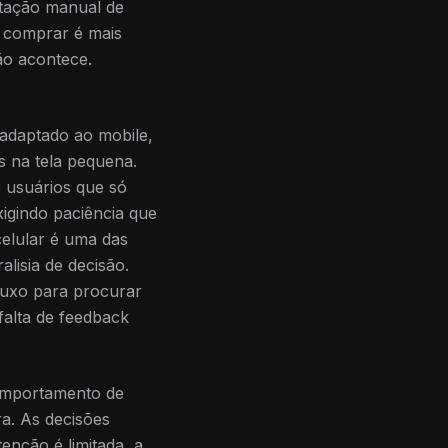
itação manual de
 comprar é mais
não acontece.
 adaptado ao mobile,
s na tela pequena.
 usuários que só
igindo paciência que
elular é uma das
isia de decisão.
luxo para procurar
falta de feedback
comportamento de
a. As decisões
enção é limitada, a