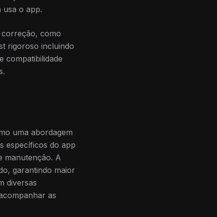
m usa o app.
e correção, como
t rigoroso incluindo
e compatibilidade
s.
como uma abordagem
s específicos do app
de manutenção. A
do, garantindo maior
m diversas
a acompanhar as