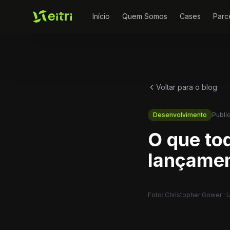
Início
Quem Somos
Cases
Parc
Voltar para o blog
Desenvolvimento
Publi
O que to
lançamen
Foto: Christopher Gower · 