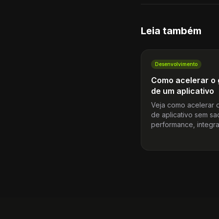
Leia também
Desenvolvimento
Como acelerar o 
de um aplicativo
Veja como acelerar o
de aplicativo sem sac
performance, integr
controle - e transfor
canal mobile em rece
previsível.