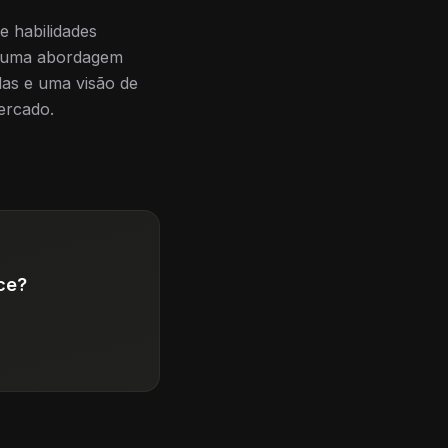
e habilidades
 e uma abordagem
das e uma visão de
ercado.
ce?