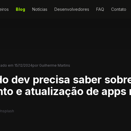
eiros
Blog
Notícias
Desenvolvedores
FAQ
Contato
cado em
15/12/2024
por
Guilherme Martins
do dev precisa saber sobr
to e atualização de apps
Unsplash