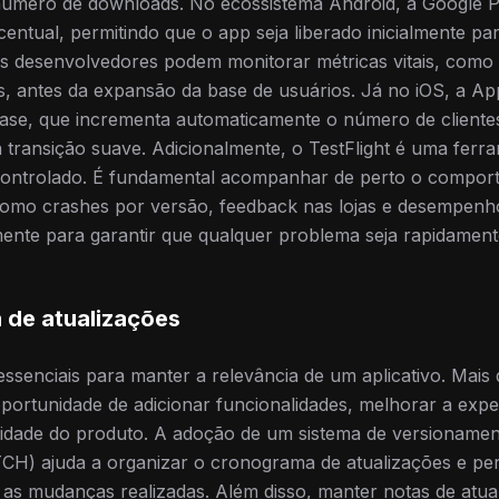
úmero de downloads. No ecossistema Android, a Google P
centual, permitindo que o app seja liberado inicialmente p
os desenvolvedores podem monitorar métricas vitais, como
s, antes da expansão da base de usuários. Já no iOS, a A
ase, que incrementa automaticamente o número de cliente
ransição suave. Adicionalmente, o TestFlight é uma ferra
controlado. É fundamental acompanhar de perto o compor
 como crashes por versão, feedback nas lojas e desempenh
ente para garantir que qualquer problema seja rapidamente
 de atualizações
ssenciais para manter a relevância de um aplicativo. Mais 
portunidade de adicionar funcionalidades, melhorar a expe
ividade do produto. A adoção de um sistema de versioname
 ajuda a organizar o cronograma de atualizações e per
as mudanças realizadas. Além disso, manter notas de atual