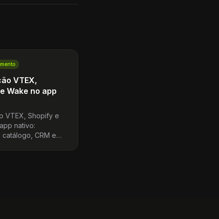
imento
ção VTEX,
 e Wake no app
o VTEX, Shopify e
app nativo:
e catálogo, CRM e
ia mobile que
 sem template
 ou fila de
r.