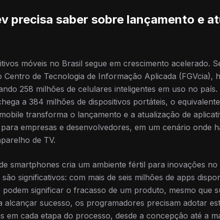
v precisa saber sobre lançamento e at
tivos móveis no Brasil segue em crescimento acelerado. S
o Centro de Tecnologia de Informação Aplicada (FGVcia), 
izando 258 milhões de celulares inteligentes em uso no pa
hega a 384 milhões de dispositivos portáteis, o equivalente
obile transforma o lançamento e a atualização de aplicat
l para empresas e desenvolvedores, em um cenário onde há
aparelho de TV.
e smartphones cria um ambiente fértil para inovações no 
são significativos: com mais de seis milhões de apps dispon
as podem significar o fracasso de um produto, mesmo que su
a alcançar sucesso, os programadores precisam adotar est
das em cada etapa do processo, desde a concepção até a m