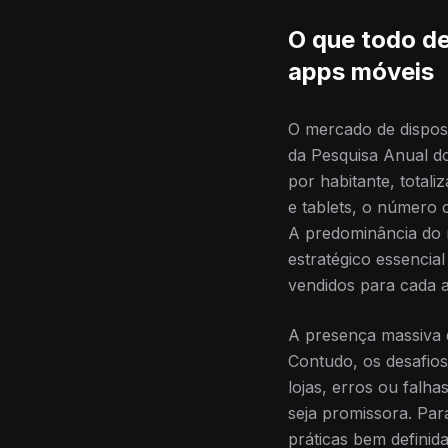
O que todo de
apps móveis
O mercado de disposi
da Pesquisa Anual d
por habitante, total
e tablets, o número c
A predominância do m
estratégico essencia
vendidos para cada 
A presença massiva d
Contudo, os desafios 
lojas, erros ou falh
seja promissora. Par
práticas bem defini