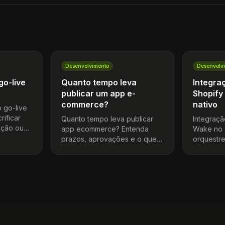
Desenvolvimento
Desenvolv
go-live
Quanto tempo leva
Integra
publicar um app e-
Shopify
commerce?
nativo
 go-live
rificar
Quanto tempo leva publicar
Integraçã
ação ou
app ecommerce? Entenda
Wake no 
mar o
prazos, aprovações e o que
orquestr
ita
acelera um aplicativo nativo
experiênc
sem abrir mão de controle e
converte
performance real.
engessado
fornecedo