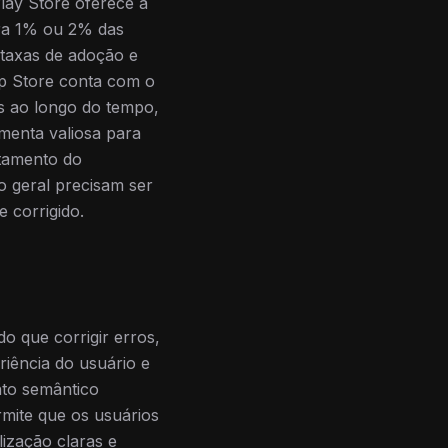
lay Store oferece a
ara 1% ou 2% das
 taxas de adoção e
pp Store conta com o
s ao longo do tempo,
menta valiosa para
tamento do
o geral precisam ser
 corrigido.
do que corrigir erros,
riência do usuário e
nto semântico
mite que os usuários
ização claras e