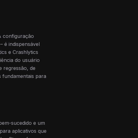
A configuração
 é indispensável
ics e Crashlytics
iência do usuário
de regressão, de
os fundamentais para
o bem-sucedido e um
para aplicativos que