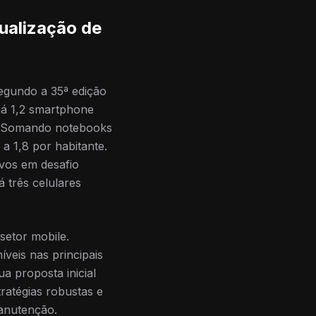
ualização de
egundo a 35ª edição
há 1,2 smartphone
ís. Somando notebooks
 a 1,8 por habitante.
ivos em desafio
 três celulares
setor mobile.
íveis nas principais
a proposta inicial
ratégias robustas e
anutenção.