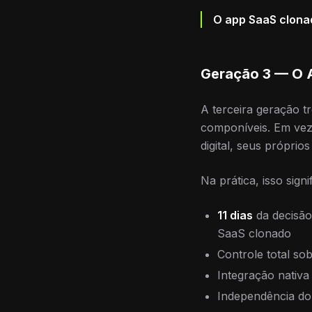
O app SaaS clonad
Geração 3 — O 
A terceira geração t
componíveis. Em vez 
digital, seus próprio
Na prática, isso signif
11 dias
da decisão
SaaS clonado
Controle total so
Integração nativ
Independência do