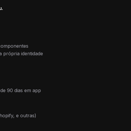
u.
e componentes
 própria identidade
 de 90 dias em app
opify, e outras)