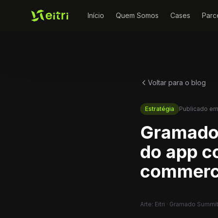
Início
Quem Somos
Cases
Parc
Voltar para o blog
Estratégia
Publicado e
Gramado 
do app c
commerc
Arte: Eitri · Gramado Summi