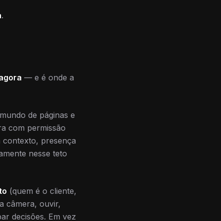
a
.
 agora
— e é onde a
 mundo de páginas e
era com permissão
om contexto, presença
amente nesse teto
to
(quem é o cliente,
a câmera, ouvir,
par decisões. Em vez