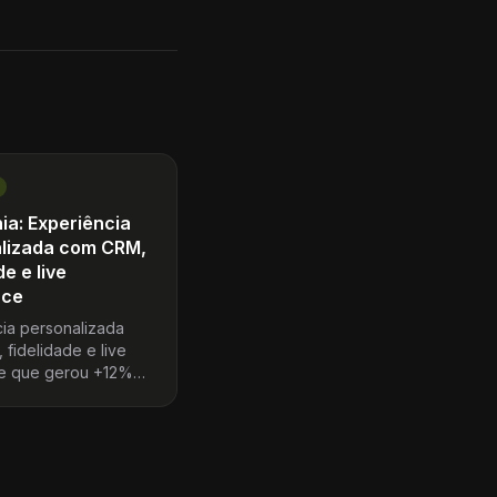
ia: Experiência
lizada com CRM,
de e live
ce
ia personalizada
fidelidade e live
 que gerou +12%
mento no GMV.