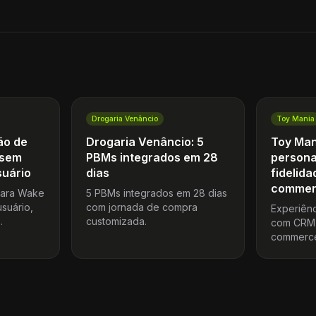
Drogaria Venâncio
Toy Mania
ão de
Drogaria Venâncio: 5
Toy Man
 sem
PBMs integrados em 28
persona
suário
dias
fidelida
commer
para Wake
5 PBMs integrados em 28 dias
suário,
com jornada de compra
Experiênc
.
customizada.
com CRM, 
commerce
de incre