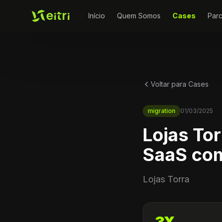
Início
Quem Somos
Cases
Parc
Voltar para Cases
migration
01/03/2025
Lojas To
SaaS com
Lojas Torra